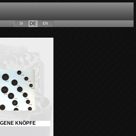
DE
SI
EN
GENE KNÖPFE