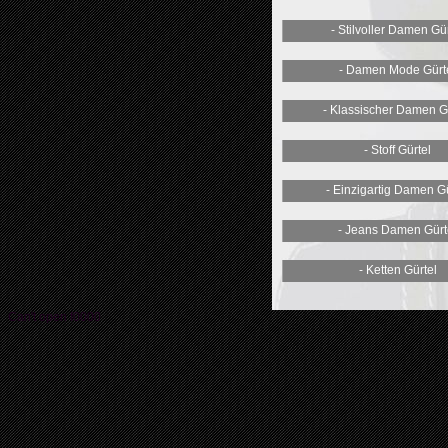
- Stilvoller Damen Gü
- Damen Mode Gürt
- Klassischer Damen G
- Stoff Gürtel
- Einzigartig Damen Gü
- Jeans Damen Gürt
- Ketten Gürtel
Can't open f0000