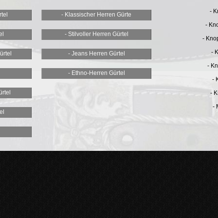
- 
rtel
- Klassischer Herren Gürte
- Kn
el
- Stilvoller Herren Gürtel
- Kno
- 
ürtel
- Jeans Herren Gürtel
- K
- Ethno-Herren Gürtel
- 
rtel
- K
-
el