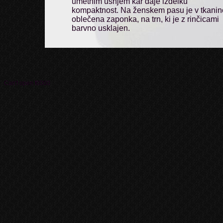
umetnim usnjem kar daje izdelku
kompaktnost. Na ženskem pasu je v tkanin
oblečena zaponka, na trn, ki je z rinčicami
barvno usklajen.
Can't open f0000