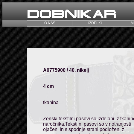
O NAS
IZDELKI
M
A0775900 / 40, nikelj
4 cm
tkanina
Ženski tekstilni pasovi so izdelani iz tkanin
naročnika.Tekstilni pasovi so v notranjosti
ojačeni in s spodnje strani podloženi z