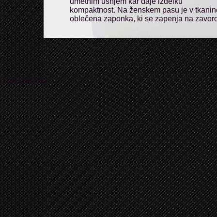
umetnim usnjem kar daje izdelku
kompaktnost. Na ženskem pasu je v tkanin
oblečena zaponka, ki se zapenja na zavoro
Can't open f0000