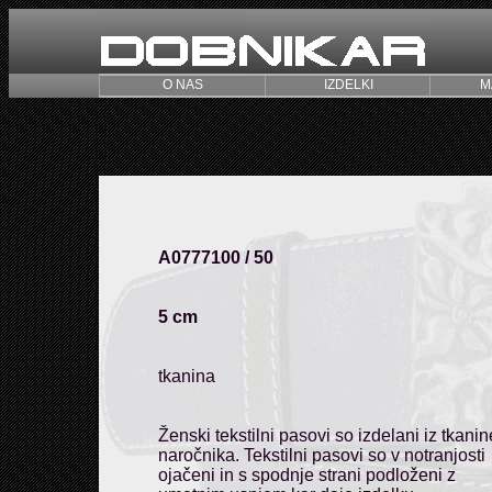
O NAS
IZDELKI
M
A0777100 / 50
5 cm
tkanina
Ženski tekstilni pasovi so izdelani iz tkanin
naročnika. Tekstilni pasovi so v notranjosti
ojačeni in s spodnje strani podloženi z