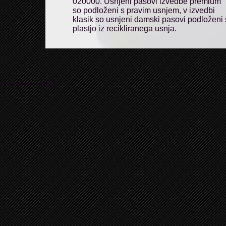
020000. Usnjeni pasovi izvedbe premium
so podloženi s pravim usnjem, v izvedbi
klasik so usnjeni damski pasovi podloženi 
plastjo iz recikliranega usnja.
Can't open f0000