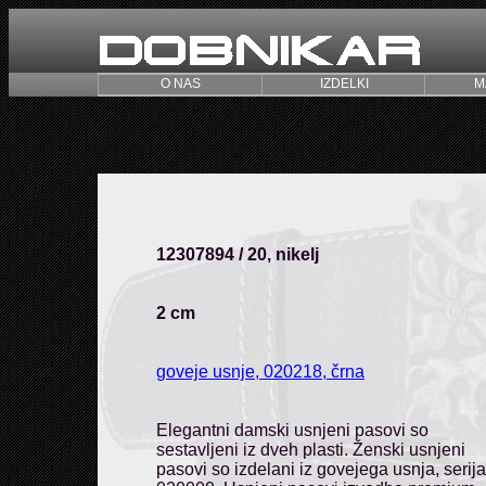
O NAS
IZDELKI
M
12307894 / 20, nikelj
2 cm
goveje usnje, 020218, črna
Elegantni damski usnjeni pasovi so
sestavljeni iz dveh plasti. Ženski usnjeni
pasovi so izdelani iz govejega usnja, serija