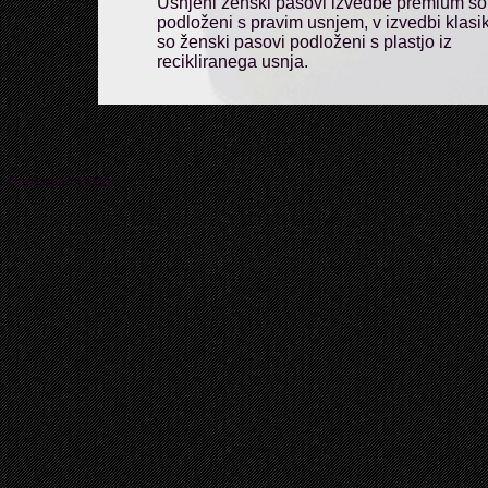
Usnjeni ženski pasovi izvedbe premium so
podloženi s pravim usnjem, v izvedbi klasi
so ženski pasovi podloženi s plastjo iz
recikliranega usnja.
Can't open f0000