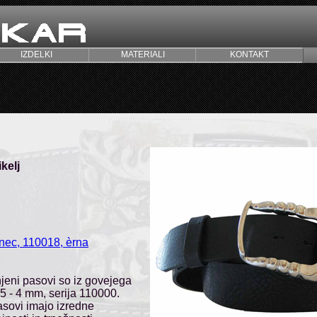
IZDELKI
MATERIALI
KONTAKT
kelj
anec, 110018, èrna
jeni pasovi so iz govejega
5 - 4 mm, serija 110000.
asovi imajo izredne