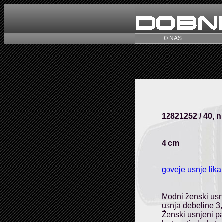
O NAS
12821252 / 40, ni
4 cm
goveje usnje lik
Modni ženski usn
usnja debeline 3,
Ženski usnjeni p