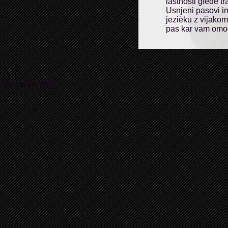
lastnosti glede tr
Usnjeni pasovi 
jezièku z vijakom
pas kar vam omo
Can't open f0000