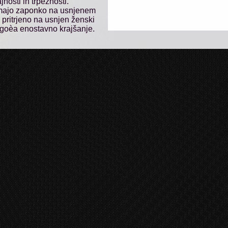
ajnosti in trpežnosti.
imajo zaponko na usnjenem
 pritrjeno na usnjen ženski
goèa enostavno krajšanje.