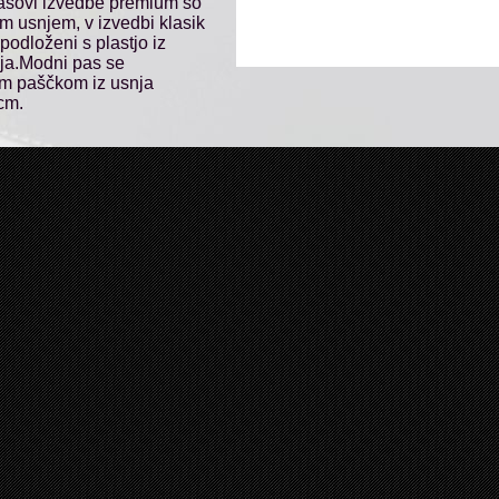
asovi izvedbe premium so
m usnjem, v izvedbi klasik
podloženi s plastjo iz
nja.Modni pas se
im paščkom iz usnja
cm.