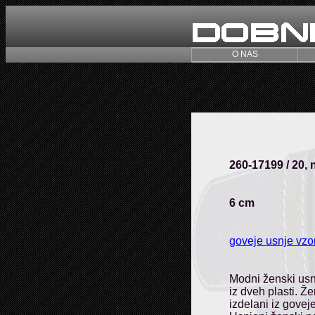
O NAS
260-17199 / 20, n
6 cm
goveje usnje vzo
Modni ženski usn
iz dveh plasti. Ž
izdelani iz govej