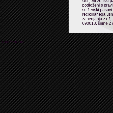
Usnjeni ženski p
podloženi s pravi
so ženski pasovi 
recikliranega us
zapenjanja z ožj
090018, širine 2 
Can't open f0000