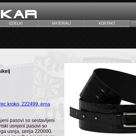
IZDELKI
MATERIALI
KONTAKT
ikelj
rec kroko, 222499, èrna
jeni pasovi so sestavljeni
enski usnjeni pasovi so
ega usnja, serija 220000.