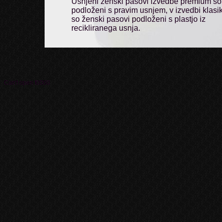
Usnjeni ženski pasovi izvedbe premium so
podloženi s pravim usnjem, v izvedbi klasi
so ženski pasovi podloženi s plastjo iz
recikliranega usnja.
Can't open f0000