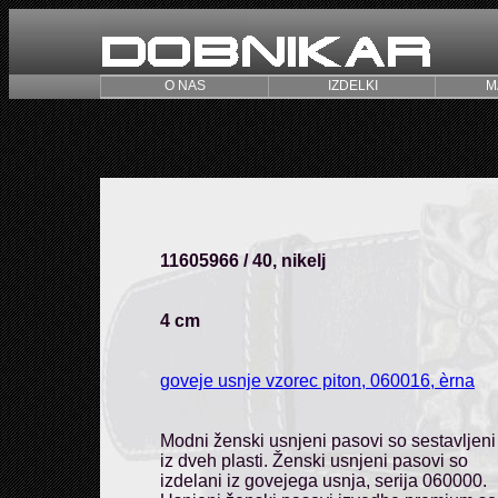
O NAS
IZDELKI
M
11605966 / 40, nikelj
4 cm
goveje usnje vzorec piton, 060016, èrna
Modni ženski usnjeni pasovi so sestavljeni
iz dveh plasti. Ženski usnjeni pasovi so
izdelani iz govejega usnja, serija 060000.