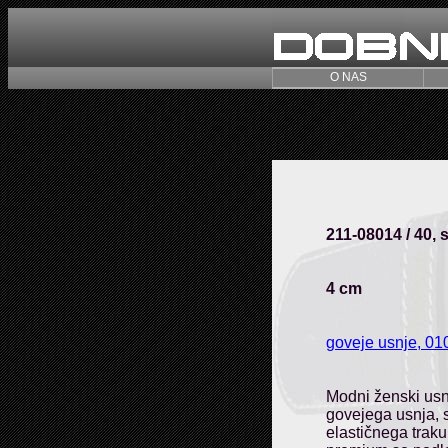
O NAS
211-08014 / 40, 
4 cm
goveje usnje, 010
Modni ženski usn
govejega usnja, 
elastičnega trak