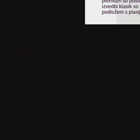
premium so podlo
izvedbi klasik so
podloženi s plast
Can't open f0000