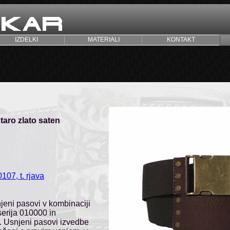
IZDELKI
MATERIALI
KONTAKT
staro zlato saten
107, t. rjava
jeni pasovi v kombinaciji
serija 010000 in
u. Usnjeni pasovi izvedbe